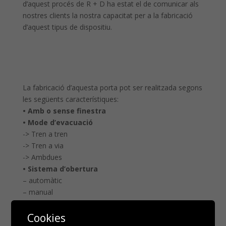
d’aquest procés de R + D ha estat el de comunicar als
nostres clients la nostra capacitat per a la fabricació
d’aquest tipus de dispositiu.
La fabricació d’aquesta porta pot ser realitzada segons
les següents característiques:
• Amb o sense finestra
• Mode d’evacuació
-> Tren a tren
-> Tren a via
-> Ambdues
• Sistema d’obertura
– automàtic
– manual
Cookies
<iframe width="240" height="240"