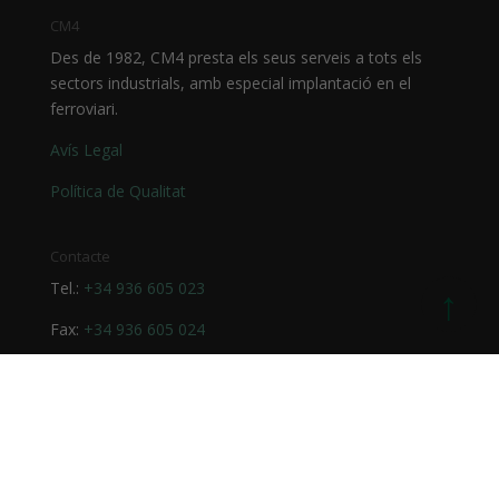
CM4
Des de 1982, CM4 presta els seus serveis a tots els
sectors industrials, amb especial implantació en el
ferroviari.
Avís Legal
Política de Qualitat
Contacte
Tel.:
+34 936 605 023
↑
Fax:
+34 936 605 024
E-mail:
cm4@cm4.es
On estem?
Parc Empresarial de Cervelló
C / Ull de Llebre, 38