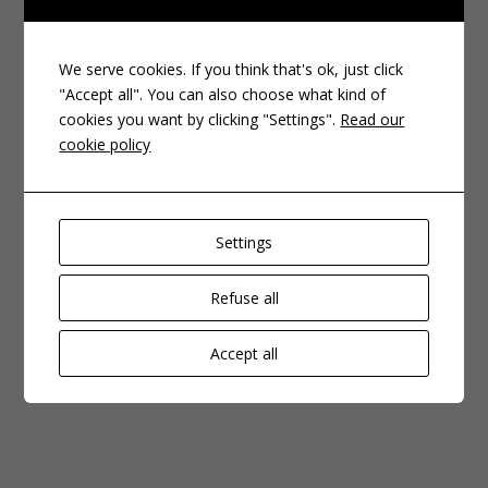
src="https://www.youtube.com/embed/kn-Zu4-EKNE"
frameborder="0" allow="autoplay; encrypted-media"
allowfullscreen></iframe>
We serve cookies. If you think that's ok, just click
"Accept all". You can also choose what kind of
cookies you want by clicking "Settings".
Read our
cookie policy
Settings
Refuse all
Accept all